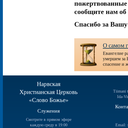
пожертвованные 
сообщите нам об 
Спасибо за Вашу 
О самом г
Евангелие р
умершем за 
спасение и 
Нарвская
Христианская Церковь
Tiimani 
Ida-Vi
«Слово Божье»
Конт
Служения
Смотрите в прямом эфире
каждую среду в 19:00
Email: