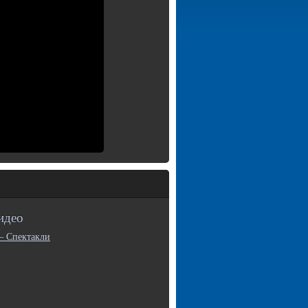
идео
— Спектакли