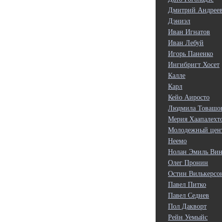
Дмитрий Андрее
Дэниэл
Иван Игнатов
Иван Лебуй
Игорь Паненко
Ингибригт Хосет
Калле
Карл
Кейо Аиросто
Людмила Товашо
Мерия Хаапалехт
Молодежный цен
Неемо
Нолан Эмиль Вин
Олег Пронин
Остин Вилькерсо
Павел Питко
Павел Седнев
Пол Дакворт
Рейн Уемыйс