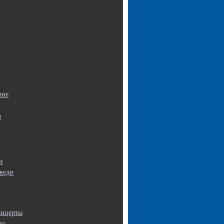
ние
о
и
веди
онцерты
тр