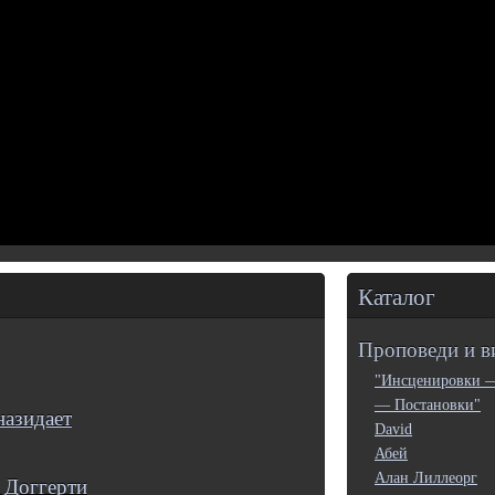
Каталог
Проповеди и в
"Инсценировки 
— Постановки"
назидает
David
Абей
Алан Лиллеорг
 Доггерти