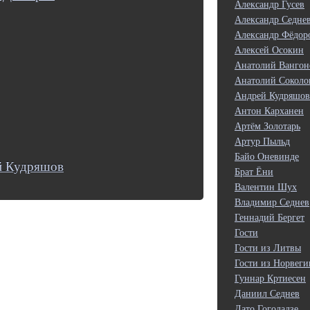
Александр Гусев
Александр Седне
Александр Фёдор
Алексей Осокин
Анатолий Вангон
Анатолий Соколо
Андрей Кудряшов
Антон Карханен
Артём Золотарь
Артур Пыльд
Байо Оневинде
й Кудряшов
Брат Ёни
Валентин Шух
Владимир Седнев
Геннадий Бергет
Гости
Гости из Литвы
Гости из Норвеги
Гуннар Кртиесен
Даниил Седнев
Дато Гоголадзе