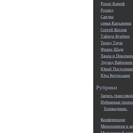
Ринат Кампф
Роланд
Сандра
семья Карханены
Сергей Козлов
Таймур Кунберг
Тронд Тауле
Франц Шаде
Хвала и Поклоне
Эдуард Вайнонен
Юрий Постоленк
Юха Коттисаари
Рубрики
Запись трансляци
Избранные пропо
Телевидение.
Конференции
Мероприятия и к
Молодежный цен