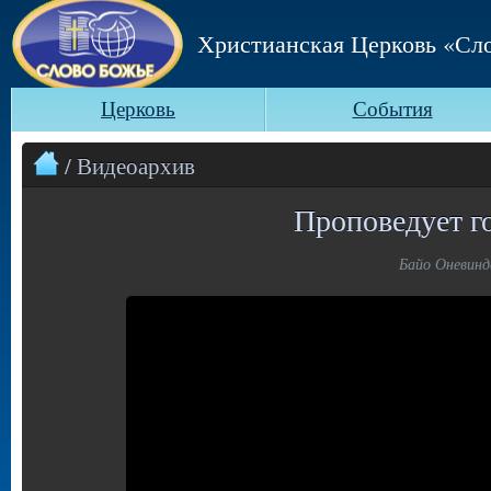
Христианская Церковь «Сл
Церковь
События
/ Видеоархив
Проповедует г
Байо Оневинде