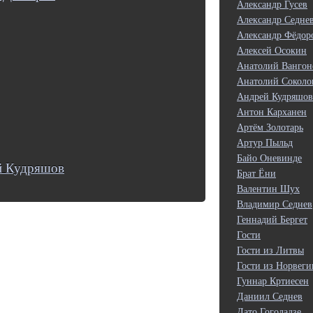
Александр Гусев
Александр Седне
Александр Фёдор
Алексей Осокин
Анатолий Вангон
Анатолий Соколо
Андрей Кудряшов
Антон Карханен
Артём Золотарь
Артур Пыльд
Байо Оневинде
й Кудряшов
Брат Ёни
Валентин Шух
Владимир Седнев
Геннадий Бергет
Гости
Гости из Литвы
Гости из Норвеги
Гуннар Кртиесен
Даниил Седнев
Дато Гоголадзе