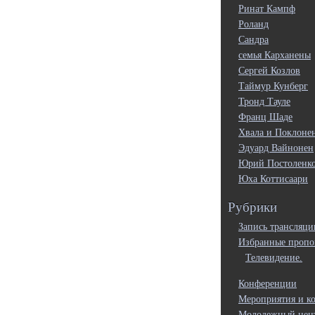
Ринат Кампф
Роланд
Сандра
семья Карханены
Сергей Козлов
Таймур Кунберг
Тронд Тауле
Франц Шаде
Хвала и Поклоне
Эдуард Вайнонен
Юрий Постоленк
Юха Коттисаари
Рубрики
Запись трансляци
Избранные пропо
Телевидение.
Конференции
Мероприятия и к
Молодежный цен