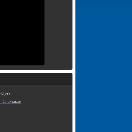
идео
— Спектакли