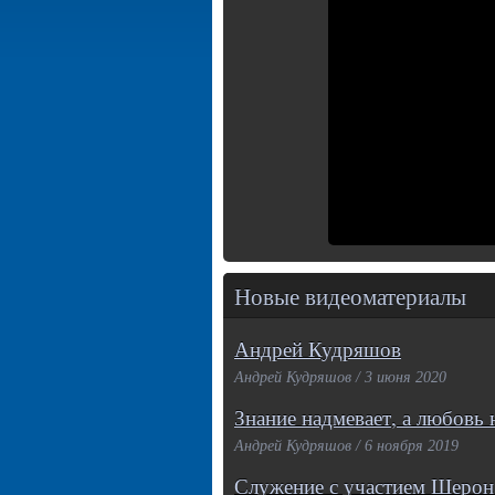
Новые видеоматериалы
Андрей Кудряшов
Андрей Кудряшов / 3 июня 2020
Знание надмевает, а любовь 
Андрей Кудряшов / 6 ноября 2019
Служение с участием Шерон