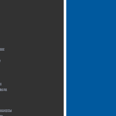
ние
о
и
веди
онцерты
тр