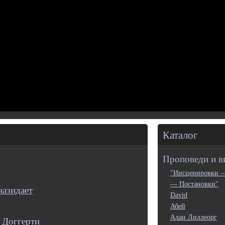
Каталог
Проповеди и в
"Инсценировки 
— Постановки"
назидает
David
Абей
Алан Лиллеорг
 Доггерти