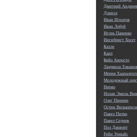
Дмитрий Андрее
Дэниэл
Иван Игнатов
Иван Лебуй
Игорь Паненко
Ингибригт Хосет
Калле
Карл
Кейо Аиросто
Людмила Товашо
Мерия Хаапалехт
Молодежный цен
Неемо
Нолан Эмиль Вин
Олег Пронин
Остин Вилькерсо
Павел Питко
Павел Седнев
Пол Дакворт
Рейн Уемыйс