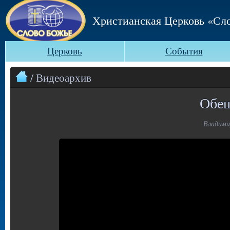
Христианская Церковь «Сл
Церковь
События
/ Видеоархив
Обещ
Владимир