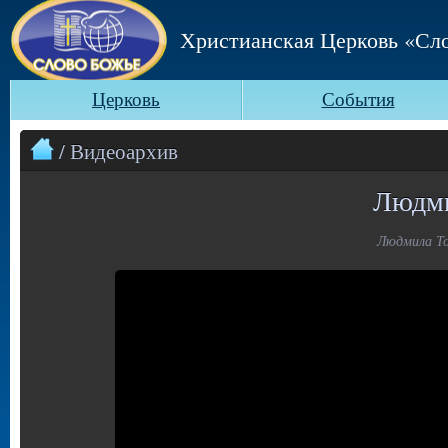
Христианская Церковь «Сл
Церковь
События
/ Видеоархив
Людми
Людмила То