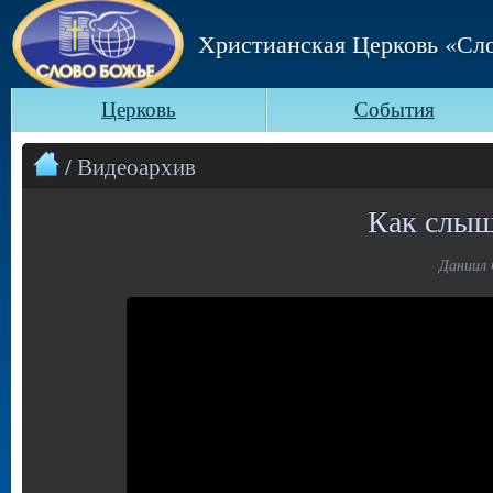
Христианская Церковь «Сл
Церковь
События
/ Видеоархив
Как слыш
Даниил 