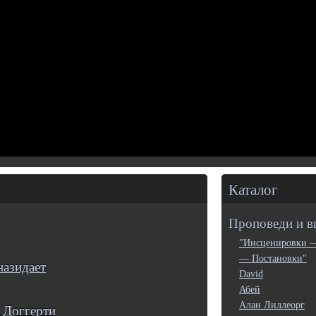
Каталог
Проповеди и в
"Инсценировки 
— Постановки"
назидает
David
Абей
Алан Лиллеорг
 Доггерти