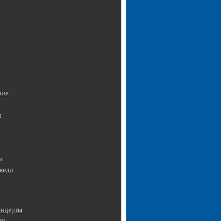
ние
о
и
веди
онцерты
тр