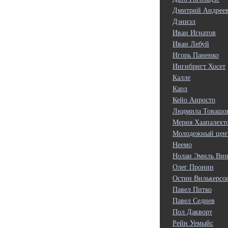
Дмитрий Андрее
Дэниэл
Иван Игнатов
Иван Лебуй
Игорь Паненко
Ингибригт Хосет
Калле
Карл
Кейо Аиросто
Людмила Товашо
Мерия Хаапалехт
Молодежный цен
Неемо
Нолан Эмиль Вин
Олег Пронин
Остин Вилькерсо
Павел Питко
Павел Седнев
Пол Дакворт
Рейн Уемыйс