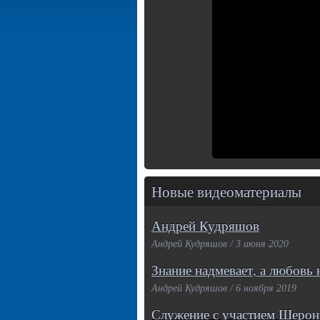
Новые видеоматериалы
Андрей Кудряшов
Андрей Кудряшов / 3 июня 2020
Знание надмевает, а любовь 
Андрей Кудряшов / 6 ноября 2019
Служение с участием Шерон