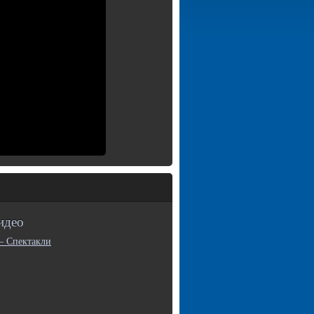
идео
— Спектакли