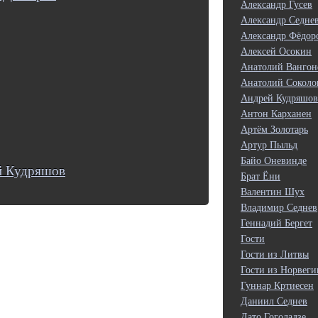
Александр Гусев
Александр Седне
Александр Фёдор
Алексей Осокин
Анатолий Вангон
Анатолий Соколо
Андрей Кудряшов
Антон Карханен
Артём Золотарь
Артур Пыльд
Байо Оневинде
й Кудряшов
Брат Ёни
Валентин Шух
Владимир Седнев
Геннадий Бергет
Гости
Гости из Литвы
Гости из Норвеги
Гуннар Кртиесен
Даниил Седнев
Дато Гоголадзе