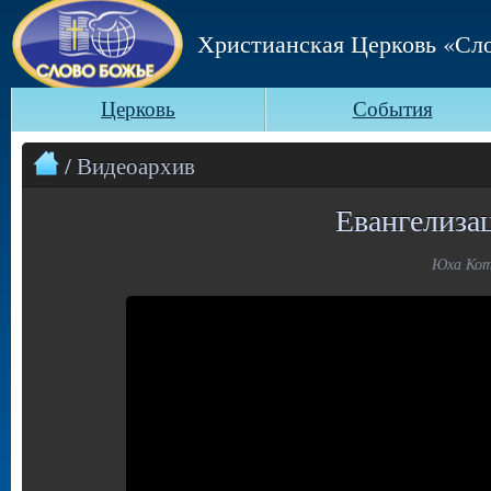
Христианская Церковь «Сл
Церковь
События
/ Видеоархив
Евангелиза
Юха Кот