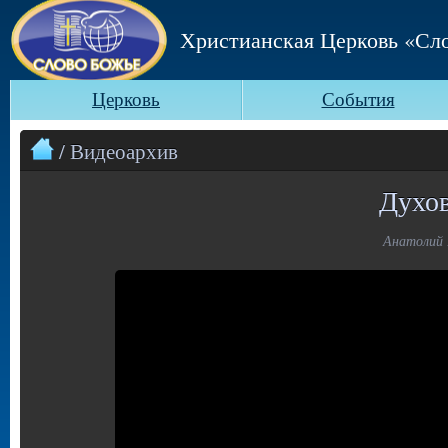
Христианская Церковь «Сл
Церковь
События
/ Видеоархив
Духо
Анатолий В