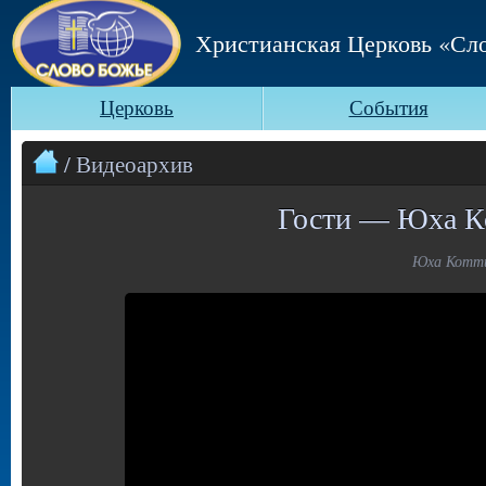
Христианская Церковь «Сл
Церковь
События
/ Видеоархив
Гости — Юха К
Юха Котти