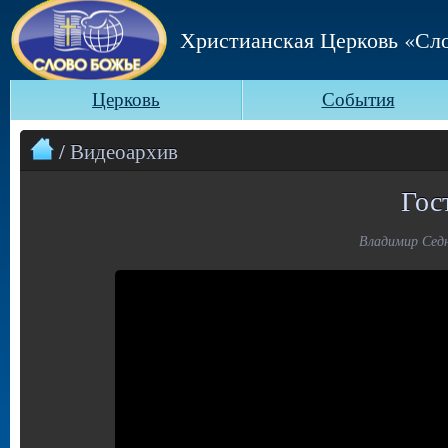
Христианская Церковь «Сл
Церковь
События
/ Видеоархив
Гос
Владимир Седн