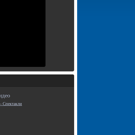
идео
— Спектакли