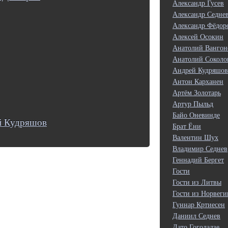
Александр Гусев
Александр Седне
Александр Фёдор
Алексей Осокин
Анатолий Вангон
Анатолий Соколо
Андрей Кудряшов
Антон Карханен
Артём Золотарь
Артур Пыльд
Байо Оневинде
й Кудряшов
Брат Ёни
Валентин Шух
Владимир Седнев
Геннадий Бергет
Гости
Гости из Литвы
Гости из Норвеги
Гуннар Кртиесен
Даниил Седнев
Дато Гоголадзе