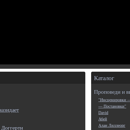
Каталог
Проповеди и в
"Инсценировки 
— Постановки"
назидает
David
Абей
Алан Лиллеорг
 Доггерти