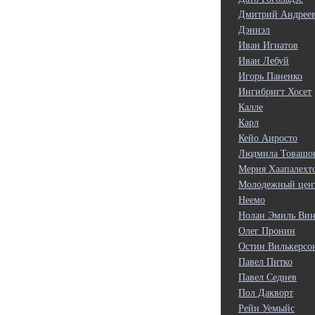
Дмитрий Андрее
Дэниэл
Иван Игнатов
Иван Лебуй
Игорь Паненко
Ингибригт Хосет
Калле
Карл
Кейо Аиросто
Людмила Товашо
Мерия Хаапалехт
Молодежный цен
Неемо
Нолан Эмиль Вин
Олег Пронин
Остин Вилькерсо
Павел Питко
Павел Седнев
Пол Дакворт
Рейн Уемыйс