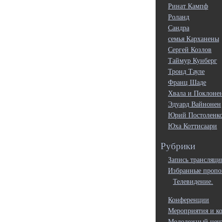
Ринат Кампф
Роланд
Сандра
семья Карханены
Сергей Козлов
Таймур Кунберг
Тронд Тауле
Франц Шаде
Хвала и Поклоне
Эдуард Вайнонен
Юрий Постоленк
Юха Коттисаари
Рубрики
Запись трансляци
Избранные пропо
Телевидение.
Конференции
Мероприятия и к
Молодежный цен