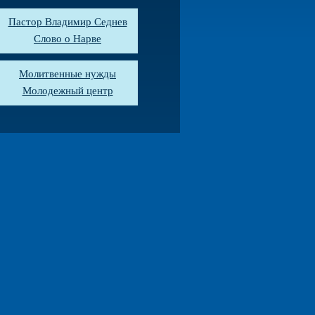
Пастор Владимир Седнев
Слово о Нарве
Молитвенные нужды
Молодежный центр