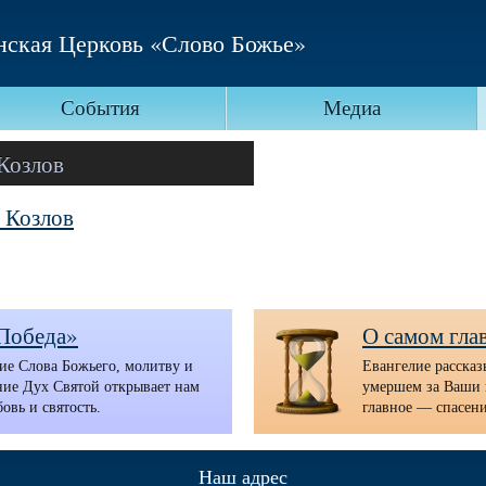
нская Церковь «Слово Божье»
События
Медиа
 Козлов
й Козлов
Победа»
О самом глав
ие Слова Божьего, молитву и
Евангелие рассказ
ие Дух Святой открывает нам
умершем за Ваши 
овь и святость.
главное — спасени
Наш адрес