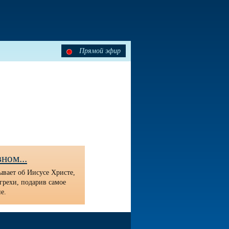
Прямой эфир
ном...
ывает об Иисусе Христе,
грехи, подарив самое
е.