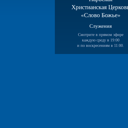
Христианская Церков
«Слово Божье»
Служения
Смотрите в прямом эфире
каждую среду в 19:00
и по воскресениям в 11:00.