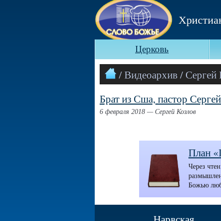
Христиа
Церковь
/ Видеоархив / Сергей
Брат из Сша, пастор Серге
6 февраля 2018 — Сергей Козлов
План «
Через чтен
размышлен
Божью люб
Нарвская