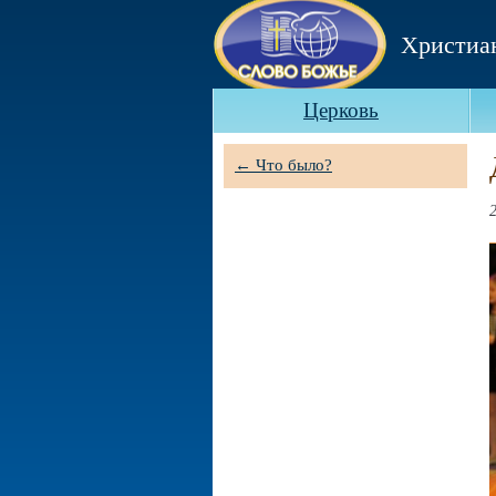
Христиа
Церковь
← Что было?