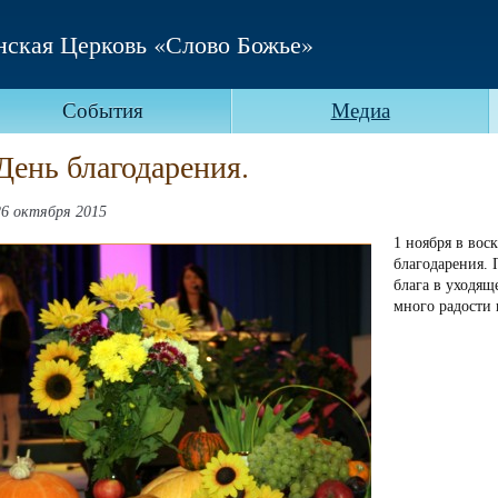
нская Церковь «Слово Божье»
События
Медиа
День благодарения.
26 октября 2015
1 ноября в воск
благодарения. 
блага в уходящ
много радости 