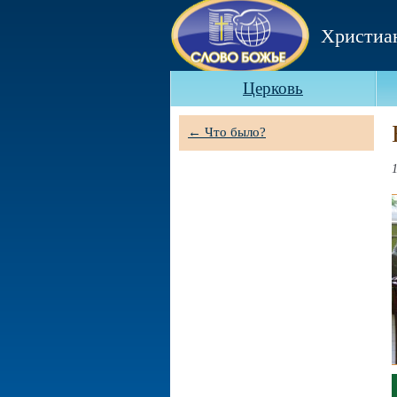
Христиа
Церковь
← Что было?