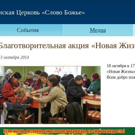
нская Церковь «Слово Божье»
События
Медиа
Благотворительная акция «Новая Жиз
13 октября 2014
18 октября в 1
«Новая Жизнь»
Всем добро по