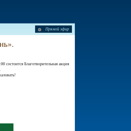
Прямой эфир
нь».
7:00 состоится Благотворительная акция
.
жаловать!