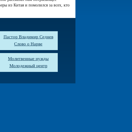
веры из Китая и помолился за всех, кто
Пастор Владимир Седнев
Слово о Нарве
Молитвенные нужды
Молодежный центр