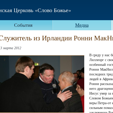
нская Церковь «Слово Божье»
События
Медиа
Cлужитель из Ирландии Ронни МакН
13 марта 2012
В среду у нас 
Лиллеорг с сво
особенный гос
Ронни МакНил 
последних три
людей в Африк
Ронни рассказа
него драгоценн
Иисус умер за 
Словом Божьим
веры Петра-от 
сильным помаз
заключении Ро