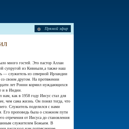
Прямой эфир
ил
было много гостей. Это пастор Аллан
ей супругой из Кивиыли,а также наш
ть — служитель из северной Ирландии
со своим другом. На протяжении
дцати лет Ронни кормил нуждающихся
е и в Индии.
л нам, как в 1958 году Иисус стал для
ее, чем сама жизнь. Он понял тогда, что
него. Служитель поделился с нами
. Его проповедь была о сложном пути
его отречения от Иисуса до становления
анным служителем Божьим. В
нни рассказал нам потрясающее