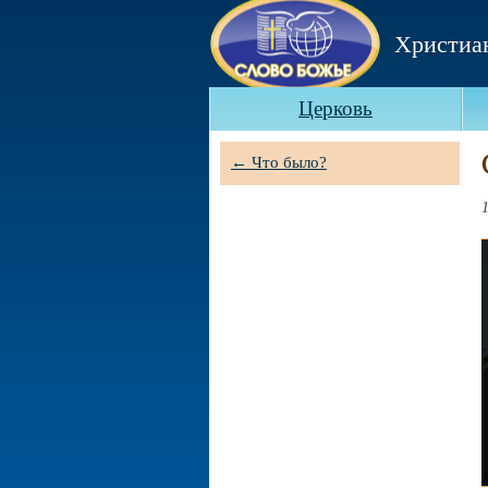
Христиа
Церковь
← Что было?