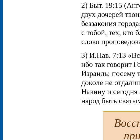
2) Быт. 19:15 (Ан
двух дочерей твои
беззакония города
с тобой, тех, кто 
слово проповедова
3) И.Нав. 7:13 «Вс
ибо так говорит Г
Израиль; посему 
доколе не отдалиш
Навину и сегодня 
народ быть святым
Восст
при