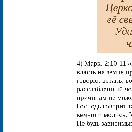
Церко
её св
Уда
ч
4) Марк. 2:10-11 
власть на земле п
говорю: встань, в
расслабленный чел
причинам не может
Господь говорит т
кем-то и молись. 
Не будь зависимым